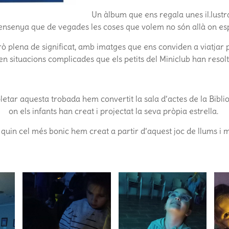
Un àlbum que ens regala unes il.lust
s ensenya que de vegades les coses que volem no són allà on es
ò plena de significat, amb imatges que ens conviden a viatjar 
en situacions complicades que els petits del Miniclub han resolt
tar aquesta trobada hem convertit la sala d’actes de la Bibli
on els infants han creat i projectat la seva pròpia estrella.
quin cel més bonic hem creat a partir d’aquest joc de llums i 