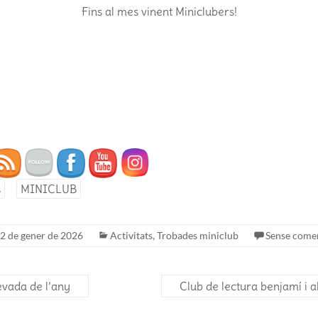
Fins al mes vinent Miniclubers!
s
MINICLUB
2 de gener de 2026
Activitats
,
Trobades miniclub
Sense come
evada de l’any
Club de lectura benjamí i 