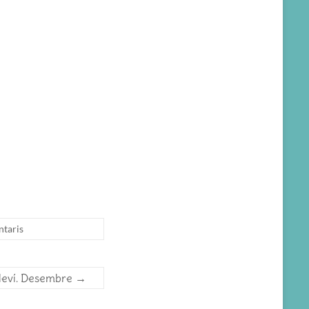
ntaris
aleví. Desembre
→