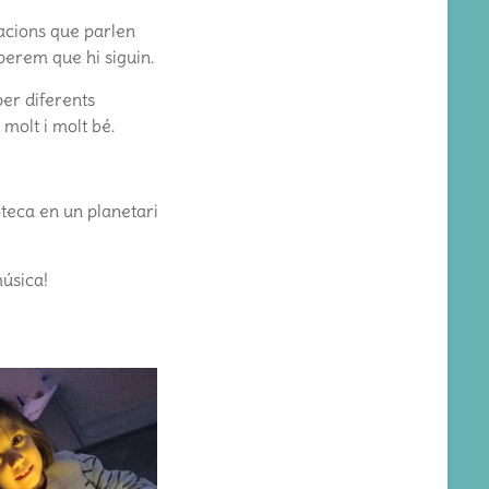
racions que parlen
perem que hi siguin.
per diferents
 molt i molt bé.
oteca en un planetari
música!