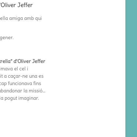
Oliver Jeffer
trella amiga amb qui
 gener.
ella” d’Oliver Jeffer
imava el cel i
it a caçar-ne una es
cap funcionava fins
abandonar la missió…
ia pogut imaginar.