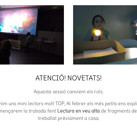
ATENCIÓ! NOVETATS!
Aquesta sessió canviem els rols.
im uns mini lectors molt TOP, Al febrer els més petits ens expli
mençarem la trobada fent
Lectura en veu alta
de fragments de
treballat prèviament a casa.