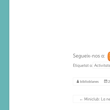
Segueix-nos a:
Etiquetat a:
Activitat
biblioblanes
2
←
Miniclub: La n