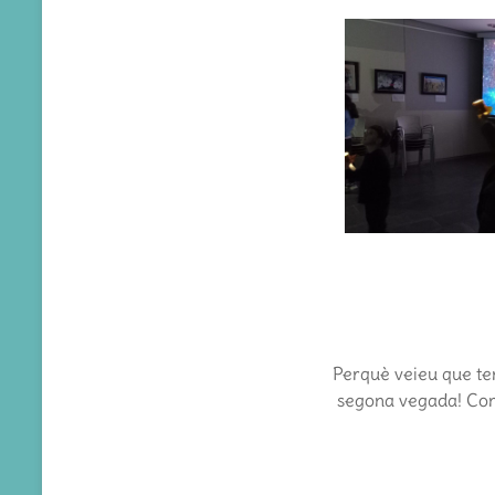
Perquè veieu que ten
segona vegada! Co