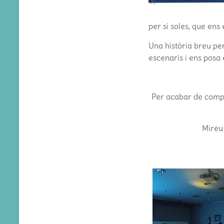
per si soles, que en
Una història breu per
escenaris i ens posa 
Per acabar de comple
Mireu 