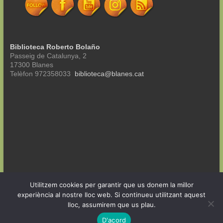
Biblioteca Roberto Bolaño
Passeig de Catalunya, 2
17300 Blanes
Telèfon 972358033
biblioteca@blanes.cat
Utilitzem cookies per garantir que us donem la millor
Copyright © 2026
Dijous de Lletres i Mots
. All rights reserved. Theme
experiència al nostre lloc web. Si continueu utilitzant aquest
Spacious
by ThemeGrill. Powered by:
WordPress
.
lloc, assumirem que us plau.
Benvinguts
Properes lectures
Què hem llegit?
2022
2021
Pòdcast de Lletres i Mots
D'acord