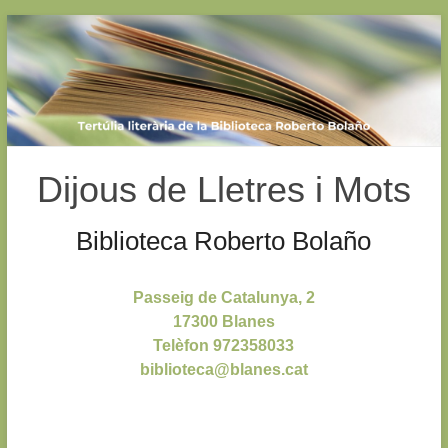
Skip
to
content
Dijous de Lletres i Mots
Biblioteca Roberto Bolaño
Passeig de Catalunya, 2
17300 Blanes
Telèfon 972358033
biblioteca@blanes.cat