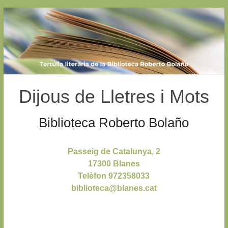
Skip
to
content
Dijous de Lletres i Mots
Biblioteca Roberto Bolaño
Passeig de Catalunya, 2
17300 Blanes
Telèfon 972358033
biblioteca@blanes.cat