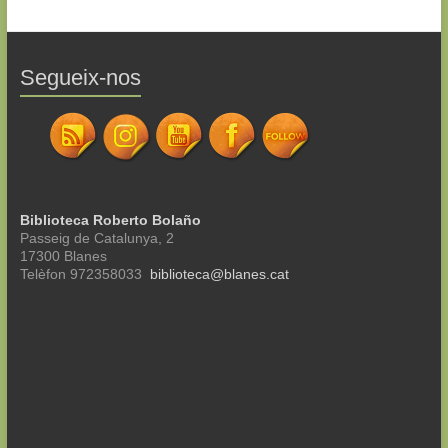
Segueix-nos
Biblioteca Roberto Bolaño
Passeig de Catalunya, 2
17300 Blanes
Telèfon 972358033
biblioteca@blanes.cat