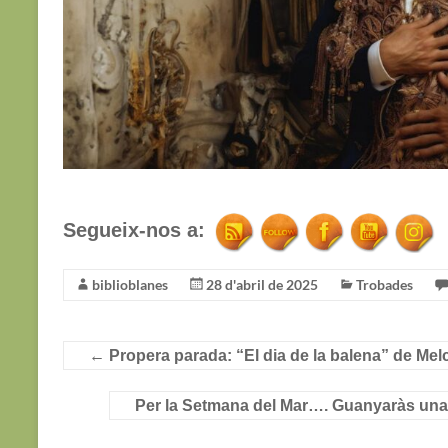
Segueix-nos a:
biblioblanes
28 d'abril de 2025
Trobades
←
Propera parada: “El dia de la balena” de Me
Per la Setmana del Mar…. Guanyaràs una m