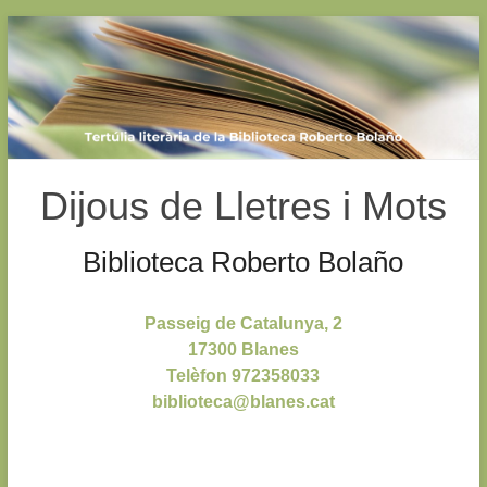
Skip
to
content
Dijous de Lletres i Mots
Biblioteca Roberto Bolaño
Passeig de Catalunya, 2
17300 Blanes
Telèfon 972358033
biblioteca@blanes.cat