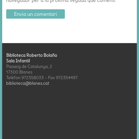
navegador per a la pròxima vegada que comenti.
Biblioteca Roberto Bolaño
Sala Infantil
Passeig de Catalunya, 2
17300 Blanes
Telèfon 972358033 – Fax 972354497
biblioteca@blanes.cat