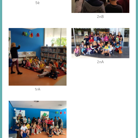
5è
2nB
2nA
1rA