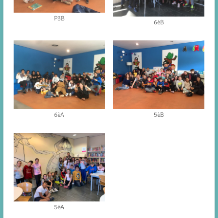
P3B
6èB
6èA
5èB
5èA