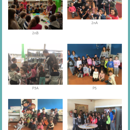
2nA
2nB
P3A
P5