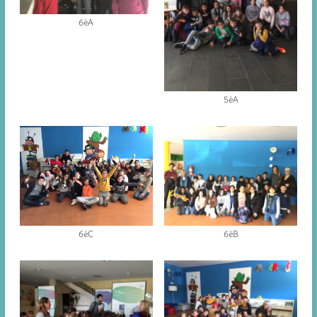
6èA
5èA
6èC
6èB