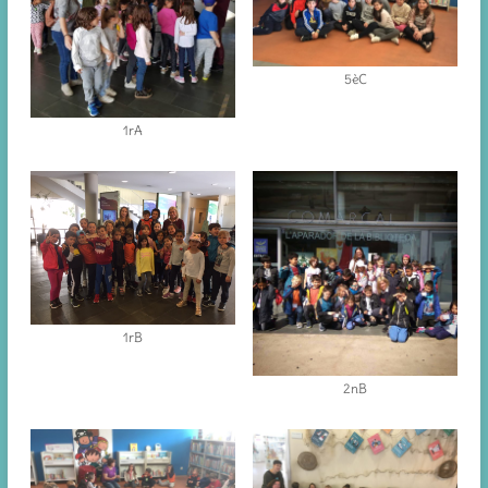
5èC
1rA
1rB
2nB