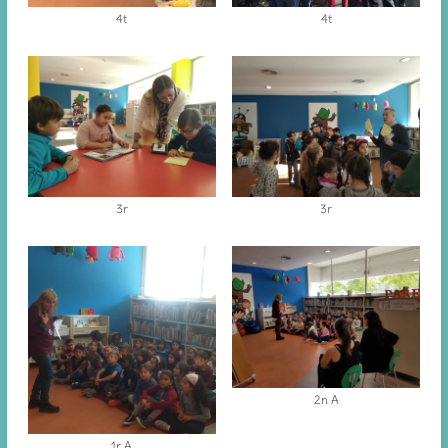
4t
4t
3r
3r
2n A
1r A