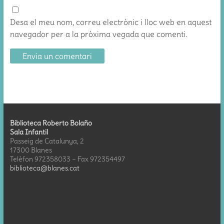
Desa el meu nom, correu electrònic i lloc web en aquest
navegador per a la pròxima vegada que comenti.
Biblioteca Roberto Bolaño
Sala Infantil
Passeig de Catalunya, 2
17300 Blanes
Telèfon 972358033 – Fax 972354497
biblioteca@blanes.cat