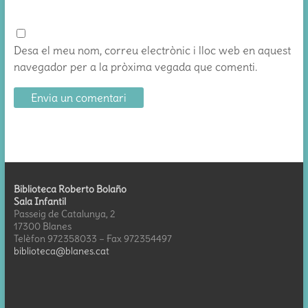
Desa el meu nom, correu electrònic i lloc web en aquest
navegador per a la pròxima vegada que comenti.
Biblioteca Roberto Bolaño
Sala Infantil
Passeig de Catalunya, 2
17300 Blanes
Telèfon 972358033 – Fax 972354497
biblioteca@blanes.cat