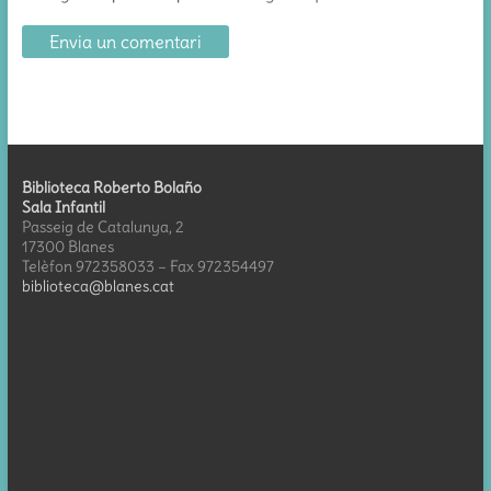
Biblioteca Roberto Bolaño
Sala Infantil
Passeig de Catalunya, 2
17300 Blanes
Telèfon 972358033 – Fax 972354497
biblioteca@blanes.cat