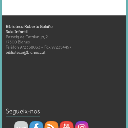
Biblioteca Roberto Bolaño
Sala Infantil
Passeig de Catalunya, 2
17300 Blanes
Telèfon 972358033 – Fax 972354497
biblioteca@blanes.cat
Segueix-nos