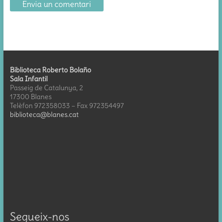
Biblioteca Roberto Bolaño
Sala Infantil
Passeig de Catalunya, 2
17300 Blanes
Telèfon 972358033 – Fax 972354497
biblioteca@blanes.cat
Segueix-nos