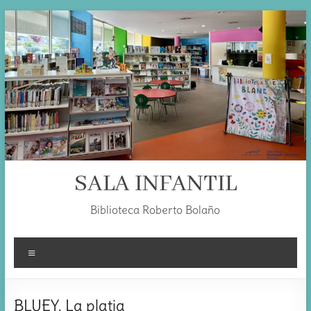
Skip
to
content
SALA INFANTIL
Biblioteca Roberto Bolaño
Menú
BLUEY. La platja