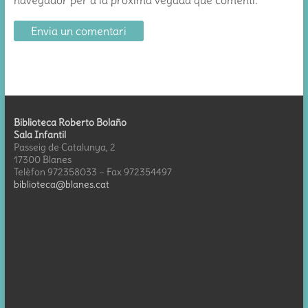
navegador per a la pròxima vegada que comenti.
Biblioteca Roberto Bolaño
Sala Infantil
Passeig de Catalunya, 2
17300 Blanes
Telèfon 972358033 – Fax 972354497
biblioteca@blanes.cat