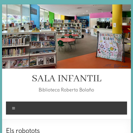
Skip
to
content
SALA INFANTIL
Biblioteca Roberto Bolaño
Menú
Els robotots