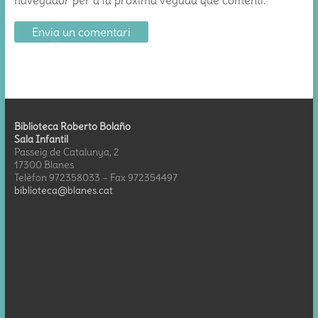
navegador per a la pròxima vegada que comenti.
Biblioteca Roberto Bolaño
Sala Infantil
Passeig de Catalunya, 2
17300 Blanes
Telèfon 972358033 – Fax 972354497
biblioteca@blanes.cat