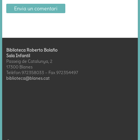
Biblioteca Roberto Bolaño
Sala Infantil
Passeig de Catalunya, 2
17300 Blanes
Telèfon 972358033 – Fax 972354497
biblioteca@blanes.cat