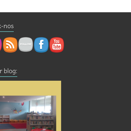
x-nos
r blog: