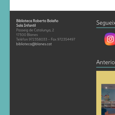
Biblioteca Roberto Bolaño
Seguei
Sala Infantil
Passeig de Catalunya, 2
17300 Blanes
Telèfon 972358033 – Fax 972354497
biblioteca@blanes.cat
Anterio