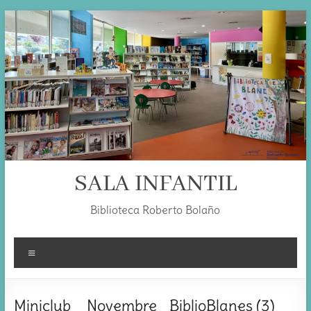
Skip
to
content
SALA INFANTIL
Biblioteca Roberto Bolaño
Menú
Miniclub _ Novembre_ BiblioBlanes (3)