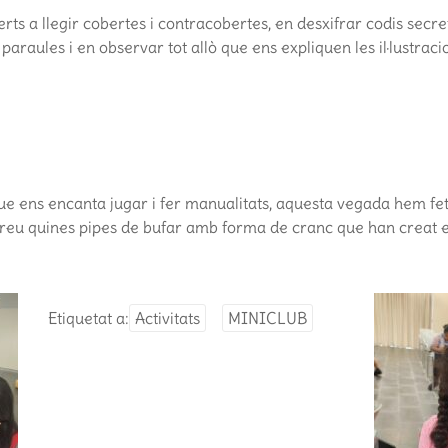
erts a llegir cobertes i contracobertes, en desxifrar codis secr
 paraules i en observar tot allò que ens expliquen les il·lustraci
ue ens encanta jugar i fer manualitats, aquesta vegada hem fet 
eu quines pipes de bufar amb forma de cranc que han creat el
Etiquetat a:
Activitats
MINICLUB