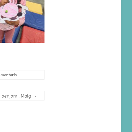
omentaris
a benjamí. Maig
→