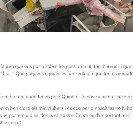
n àlbum que ens parla sobre les pors amb un toc d’humor i que
 “I si…” Que poques vegades es fan realitat i que tantes vegade
Com ho fem quan tenim por? Quina és la nostra arma secreta
nim ben clara els miniclubers i és que per a nosaltres no hi ha l
que portem a dins, doncs el traiem! I com és d’important tenir e
tre costat.