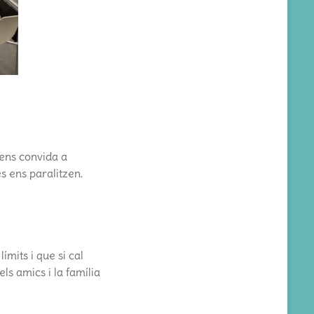
 ens convida a
s ens paralitzen.
?
ímits i que si cal
ls amics i la família