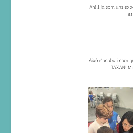
Ah! I ja som uns exp
les
Això s’acaba i com q
TAXAN! Mir