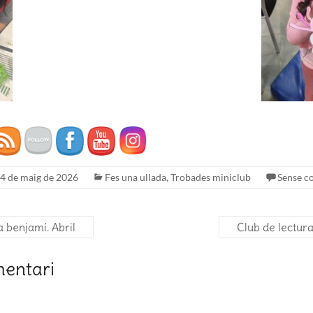
4 de maig de 2026
Fes una ullada
,
Trobades miniclub
Sense c
 benjamí. Abril
Club de lectur
mentari