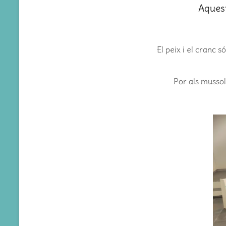
Aques
El peix i el cranc 
Por als mussol