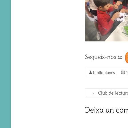
Segueix-nos a:
biblioblanes
1
←
Club de lectura
Deixa un co