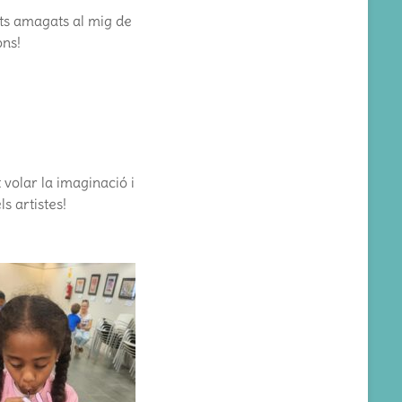
ets amagats al mig de
ons!
volar la imaginació i
s artistes!