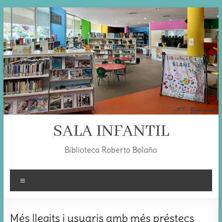
Skip
to
content
SALA INFANTIL
Biblioteca Roberto Bolaño
Menú
Més llegits i usuaris amb més préstecs