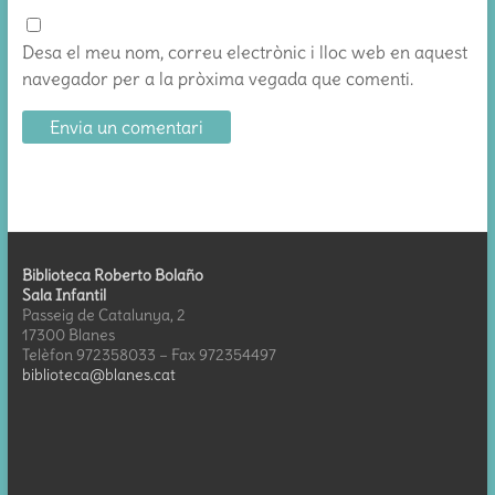
Desa el meu nom, correu electrònic i lloc web en aquest
navegador per a la pròxima vegada que comenti.
Biblioteca Roberto Bolaño
Sala Infantil
Passeig de Catalunya, 2
17300 Blanes
Telèfon 972358033 – Fax 972354497
biblioteca@blanes.cat