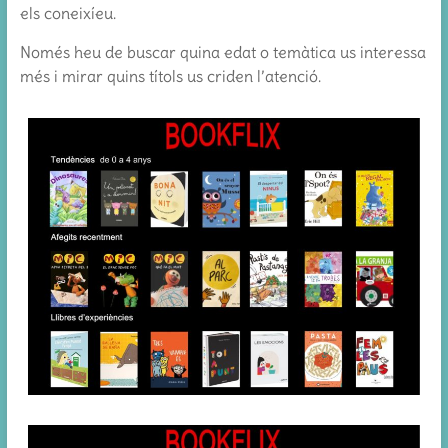
els coneixíeu.
Només heu de buscar quina edat o temàtica us interessa
més i mirar quins títols us criden l’atenció.