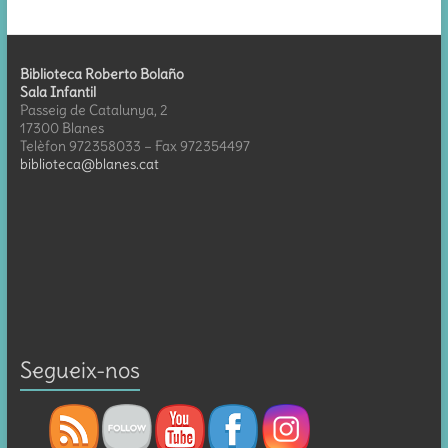
Biblioteca Roberto Bolaño
Sala Infantil
Passeig de Catalunya, 2
17300 Blanes
Telèfon 972358033 – Fax 972354497
biblioteca@blanes.cat
Segueix-nos