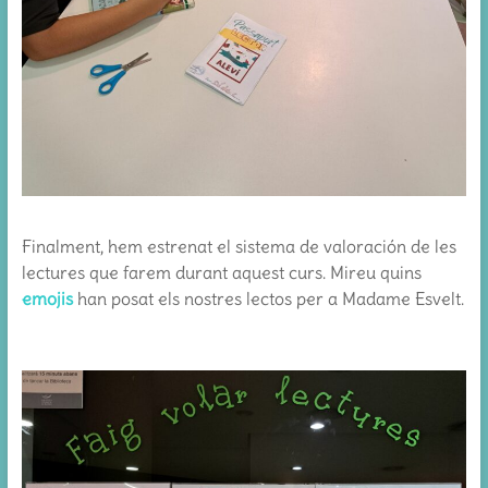
Finalment, hem estrenat el sistema de valoración de les
lectures que farem durant aquest curs. Mireu quins
emojis
han posat els nostres lectos per a Madame Esvelt.