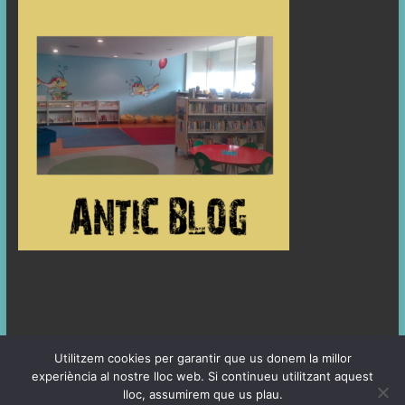
Utilitzem cookies per garantir que us donem la millor
experiència al nostre lloc web. Si continueu utilitzant aquest
lloc, assumirem que us plau.
Copyright © 2026
SALA INFANTIL
. All rights reserved. Theme
Spacious
by