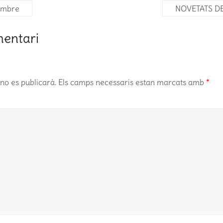
embre
NOVETATS D
mentari
no es publicarà.
Els camps necessaris estan marcats amb
*