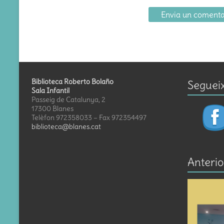
Biblioteca Roberto Bolaño
Seguei
Sala Infantil
Passeig de Catalunya, 2
17300 Blanes
Telèfon 972358033 – Fax 972354497
biblioteca@blanes.cat
Anterio